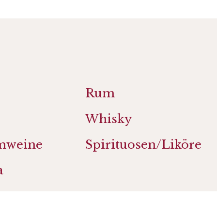
Rum
Whisky
mweine
Spirituosen/Liköre
a