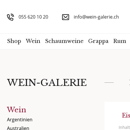
055 620 10 20
info@wein-galerie.ch
Shop
Wein
Schaumweine
Grappa
Rum
WEIN-GALERIE
Wein
Ei
Argentinien
Inhalt
Australien