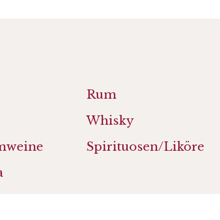
Rum
Whisky
mweine
Spirituosen/Liköre
a