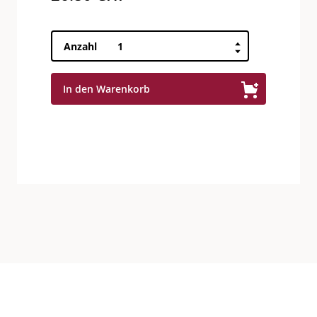
Quintner
Anzahl
Pinot
Noir
In den Warenkorb
/
Shiraz
Barrique
AOC
St.
Gallen
Menge