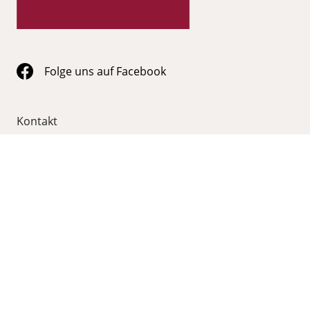
Folge uns auf Facebook
Kontakt
055 620 10 20
info@wein-galerie.ch
WEIN GALERIE Schmerikon
Obergasse 35
8716 Schmerikon