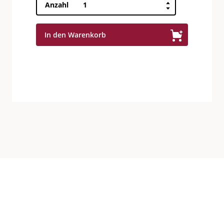
Chasselas
Anzahl
Grand
Cru
In den Warenkorb
Etiquette
Hans
Erni
Menge