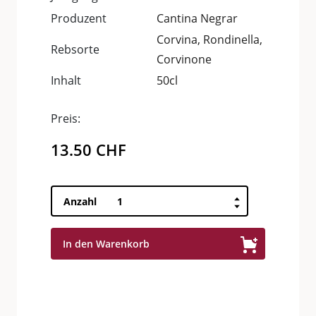
Produzent
Cantina Negrar
Corvina, Rondinella,
Rebsorte
Corvinone
Inhalt
50cl
Preis:
13.50
CHF
Ripasso
Anzahl
Valpolicella
Classico
In den Warenkorb
di
Torbae
DOC
Menge