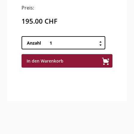
Preis:
195.00
CHF
Brunello
Anzahl
di
Montalcino
In den Warenkorb
MADONNA
DEL
PIANO
Riserva
Menge