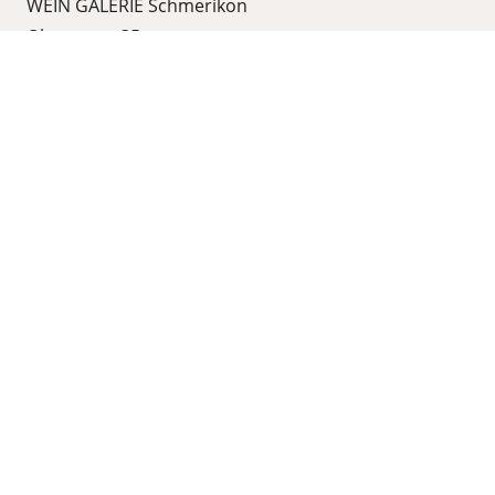
WEIN GALERIE Schmerikon
Obergasse 35
8716 Schmerikon
Kategorien
Shop
Wein
Schaumweine
Grappa
Rum
Whisky