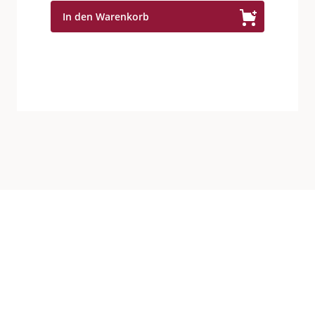
Year
In den Warenkorb
Old
2009
(Parcel
No.5)
-
Reserve
Casks
48°
Menge