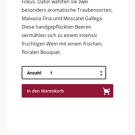
Fokus. Dafür wählten sie zwei
besonders aromatische Traubensorten,
Malvasia Fina und Moscatel Gallega.
Diese handgepflückten Beeren
vermählen sich zu einem intensiv
fruchtigen Wein mit einem frischen,
floralen Bouquet.
Porto
Anzahl
Graham's
Blend
In den Warenkorb
No
5
White
Port
Menge