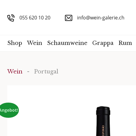
055 620 10 20
info@wein-galerie.ch
Shop
Wein
Schaumweine
Grappa
Rum
Wein
- Portugal
Angebot!