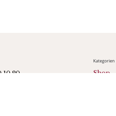
Kategorien
Shop
0 10 20
ein-galerie.ch
Wein
Schau
IE Schmerikon
35
Grapp
rikon