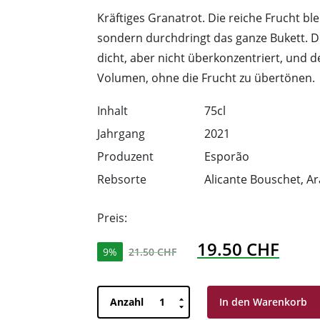
Kräftiges Granatrot. Die reiche Frucht ble
sondern durchdringt das ganze Bukett. D
dicht, aber nicht überkonzentriert, und 
Volumen, ohne die Frucht zu übertönen.
Inhalt
75cl
Jahrgang
2021
Produzent
Esporão
Rebsorte
Alicante Bouschet, A
Preis:
19.50
CHF
Ursprünglicher
Aktuel
9%
21.50
CHF
Preis
Preis
Esporão
war:
ist:
Anzahl
In den Warenkorb
Reserva