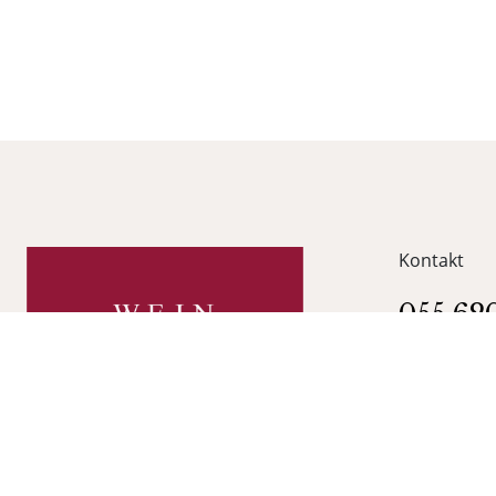
Kontakt
055 62
info@w
WEIN GALER
Obergasse 
8716 Schme
Folge uns auf Facebook