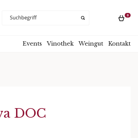
Products
0
search
Events
Vinothek
Weingut
Kontakt
rva DOC