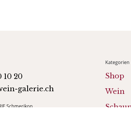
Kategorien
Shop
0 10 20
ein-galerie.ch
Wein
Schau
IE Schmerikon
35
Grapp
rikon