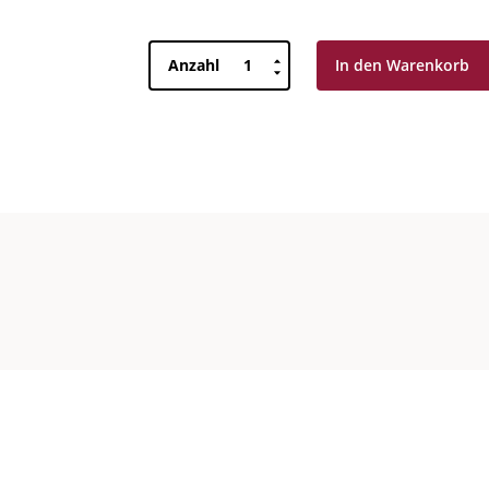
Nebbiolo
Anzahl
In den Warenkorb
VR14
DOC
Langhe
Menge