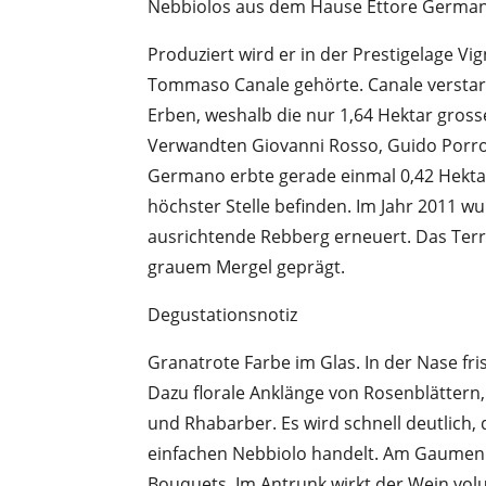
Nebbiolos aus dem Hause Ettore Germa
Produziert wird er in der Prestigelage V
Tommaso Canale gehörte. Canale verstarb
Erben, weshalb die nur 1,64 Hektar grosse
Verwandten Giovanni Rosso, Guido Porro
Germano erbte gerade einmal 0,42 Hektar
höchster Stelle befinden. Im Jahr 2011 
ausrichtende Rebberg erneuert. Das Terro
grauem Mergel geprägt.
Degustationsnotiz
Granatrote Farbe im Glas. In der Nase fr
Dazu florale Anklänge von Rosenblätter
und Rhabarber. Es wird schnell deutlich,
einfachen Nebbiolo handelt. Am Gaumen 
Bouquets. Im Antrunk wirkt der Wein vol