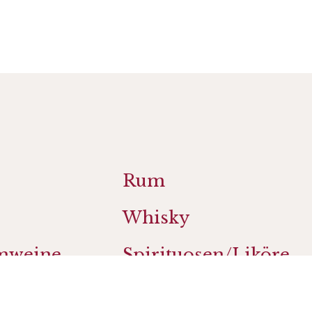
Rum
Whisky
mweine
Spirituosen/Liköre
a