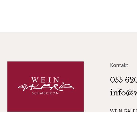
Kontakt
055 62
info@w
WEIN GALER
Obergasse 
8716 Schme
Folge uns auf Facebook