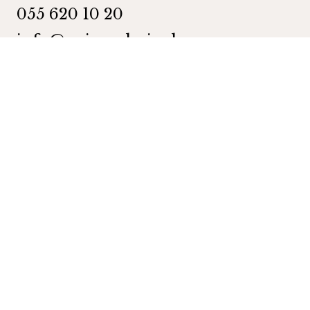
055 620 10 20
info@wein-galerie.ch
WEIN GALERIE Schmerikon
Obergasse 35
8716 Schmerikon
Kategorien
Shop
Wein
Schaumweine