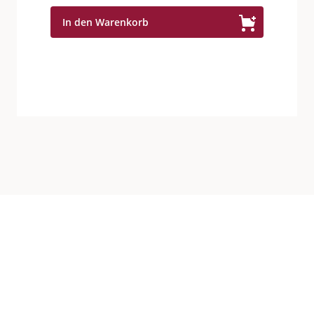
Berta
In den Warenkorb
2006
45°
Menge