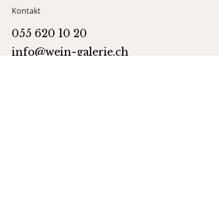
Kontakt
055 620 10 20
info@wein-galerie.ch
WEIN GALERIE Schmerikon
Obergasse 35
8716 Schmerikon
Kategorien
Shop
Wein