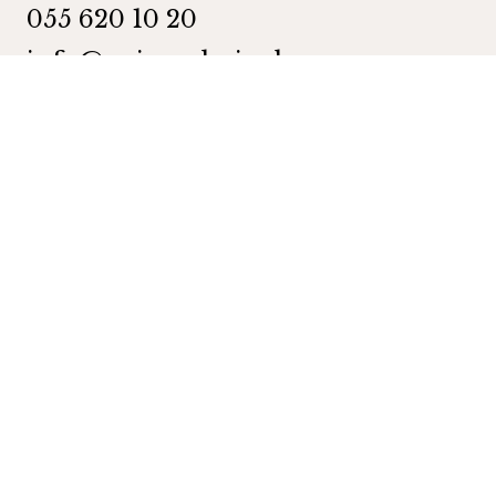
055 620 10 20
info@wein-galerie.ch
WEIN GALERIE Schmerikon
Obergasse 35
8716 Schmerikon
Kategorien
Shop
Wein
Schaumweine