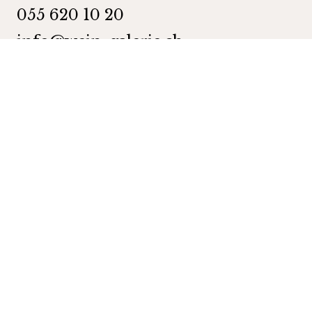
055 620 10 20
info@wein-galerie.ch
WEIN GALERIE Schmerikon
Obergasse 35
8716 Schmerikon
Kategorien
Shop
Wein
Schaumweine