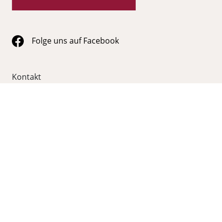
Folge uns auf Facebook
Kontakt
055 620 10 20
info@wein-galerie.ch
WEIN GALERIE Schmerikon
Obergasse 35
8716 Schmerikon
Kategorien